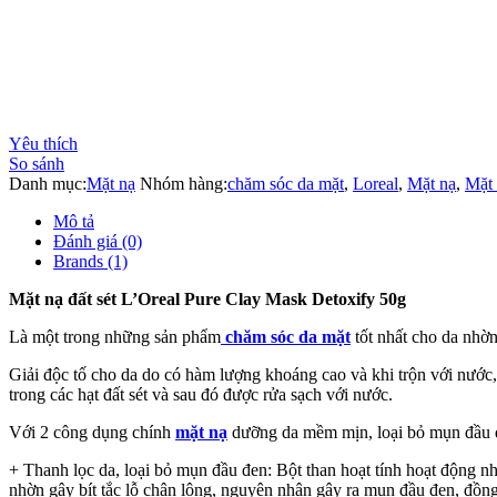
Yêu thích
So sánh
Danh mục:
Mặt nạ
Nhóm hàng:
chăm sóc da mặt
,
Loreal
,
Mặt nạ
,
Mặt 
Mô tả
Đánh giá (0)
Brands (1)
Mặt nạ đất sét L’Oreal Pure Clay Mask Detoxify 50g
Là một trong những sản phẩm
chăm sóc da mặt
tốt nhất cho da nhờn
Giải độc tố cho da do có hàm lượng khoáng cao và khi trộn với nước, 
trong các hạt đất sét và sau đó được rửa sạch với nước.
Với 2 công dụng chính
mặt nạ
dưỡng da mềm mịn, loại bỏ mụn đầu 
+ Thanh lọc da, loại bỏ mụn đầu đen: Bột than hoạt tính hoạt động như
nhờn gây bít tắc lỗ chân lông, nguyên nhân gây ra mụn đầu đen, đồng 