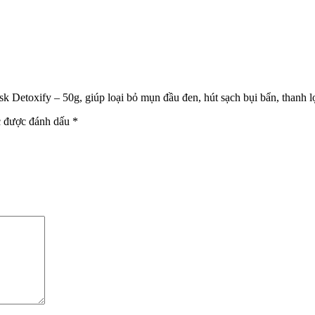
k Detoxify – 50g, giúp loại bỏ mụn đầu đen, hút sạch bụi bẩn, thanh l
c được đánh dấu
*