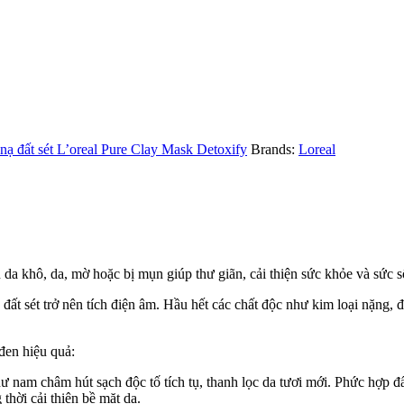
nạ đất sét L’oreal Pure Clay Mask Detoxify
Brands:
Loreal
 da khô, da, mờ hoặc bị mụn giúp thư giãn, cải thiện sức khỏe và sức s
đất sét trở nên tích điện âm. Hầu hết các chất độc như kim loại nặng, 
đen hiệu quả:
 nam châm hút sạch độc tố tích tụ, thanh lọc da tươi mới. Phức hợp đất 
thời cải thiện bề mặt da.