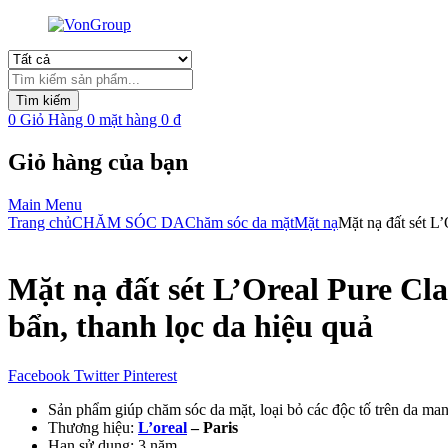
Tìm
kiếm
Tìm kiếm
sản
0
Giỏ Hàng
0
mặt hàng
0
₫
phẩm
Giỏ hàng của bạn
Main Menu
Trang chủ
CHĂM SÓC DA
Chăm sóc da mặt
Mặt nạ
Mặt nạ đất sét L’
Mặt nạ đất sét L’Oreal Pure Cla
bẩn, thanh lọc da hiệu quả
Facebook
Twitter
Pinterest
Sản phẩm giúp chăm sóc da mặt, loại bỏ các độc tố trên da man
Thương hiệu:
L’oreal
– Paris
Hạn sử dụng: 3 năm