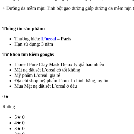
+ Dưỡng da mềm mịn: Tinh bột gạo dưỡng giúp dưỡng da mềm mịn tứ
Thông tin sản phẩm:
Thương hiệu:
L’oreal
– Paris
Hạn sử dụng: 3 năm
Từ khóa tìm kiếm google:
L’oreal Pure Clay Mask Detoxify giá bao nhiêu
Mặt nạ đất sét L’oreal có tốt không
Mỹ phẩm L’oreal gia rẻ
Địa chỉ shop mỹ phẩm L’oreal chính hãng, uy tín
Mua Mặt nạ đất sét L’oreal ở đâu
0★
Rating
5★
0
4★
0
3★
0